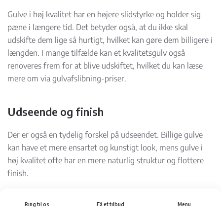
Gulve i høj kvalitet har en højere slidstyrke og holder sig
pæne i længere tid. Det betyder også, at du ikke skal
udskifte dem lige så hurtigt, hvilket kan gøre dem billigere i
længden. I mange tilfælde kan et kvalitetsgulv også
renoveres frem for at blive udskiftet, hvilket du kan læse
mere om via gulvafslibning-priser.
Udseende og finish
Der er også en tydelig forskel på udseendet. Billige gulve
kan have et mere ensartet og kunstigt look, mens gulve i
høj kvalitet ofte har en mere naturlig struktur og flottere
finish.
Det gælder især ved trægulve og laminat, hvor detaljer som
Ring til os
Få et tilbud
Menu
struktur, farvespil og overfladebehandling spiller en stor