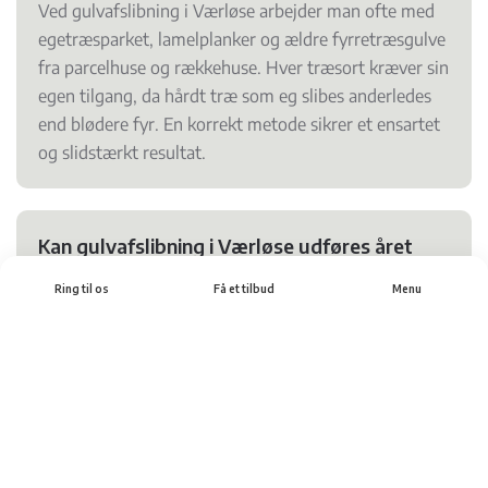
Ved gulvafslibning i Værløse arbejder man ofte med
egetræsparket, lamelplanker og ældre fyrretræsgulve
fra parcelhuse og rækkehuse. Hver træsort kræver sin
egen tilgang, da hårdt træ som eg slibes anderledes
end blødere fyr. En korrekt metode sikrer et ensartet
og slidstærkt resultat.
Kan gulvafslibning i Værløse udføres året
rundt?
Ring til os
Få et tilbud
Menu
Ja, gulvafslibning i Værløse kan udføres hele året. Dog
spiller temperatur og luftfugtighed en rolle for
tørretiden ved efterbehandling. I vinterperioden kan
det være nødvendigt med ekstra udluftning og stabil
rumtemperatur for at opnå det bedste resultat.