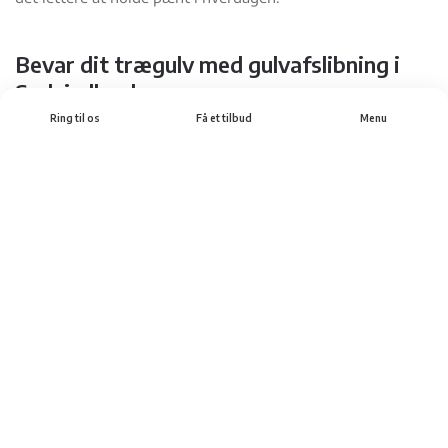
Bevar dit trægulv med gulvafslibning i
Sydsjælland
Ring til os
Få et tilbud
Menu
Et slidt trægulv behøver sjældent at blive udskiftet. Med
professionel gulvafslibning i Sydsjælland kan det
eksisterende gulv ofte bringes tilbage til sin oprindelige
skønhed. Det er både en økonomisk og bæredygtig løsning,
som samtidig bevarer boligens karakter.
Et nyslebet gulv giver hele rummet et løft og skaber en
lysere og mere indbydende atmosfære i hjemmet. Med den
rette behandling og vedligeholdelse kan dit trægulv holde
sig flot i mange år frem.