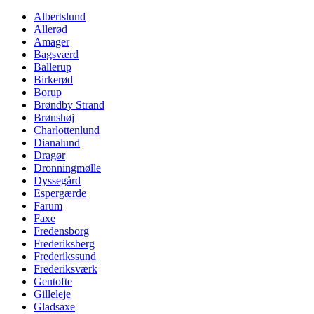
Albertslund
Allerød
Amager
Bagsværd
Ballerup
Birkerød
Borup
Brøndby Strand
Brønshøj
Charlottenlund
Dianalund
Dragør
Dronningmølle
Dyssegård
Espergærde
Farum
Faxe
Fredensborg
Frederiksberg
Frederikssund
Frederiksværk
Gentofte
Gilleleje
Gladsaxe