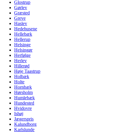
Glostrup
Gørlev
Græsted
Greve
Haslev
Hedehusene
Hellebæk
Hellerup
Helsinge
Helsingør
Herfølge
Herlev
Hillerød
Høje Taastrup
Holbæk
Holte
Hornbæk
Hørsholm
Humlebæk
Hundested
Hvidovre
Ishøj
Jægerspris
Kalundborg
Karlslunde