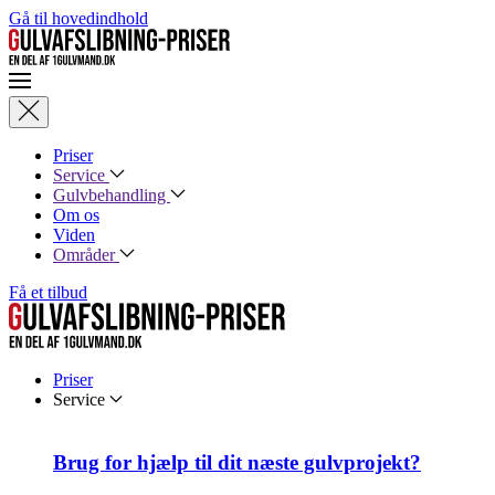
Gå til hovedindhold
Priser
Service
Gulvbehandling
Om os
Viden
Områder
Få et tilbud
Priser
Service
Brug for hjælp til dit næste gulvprojekt?