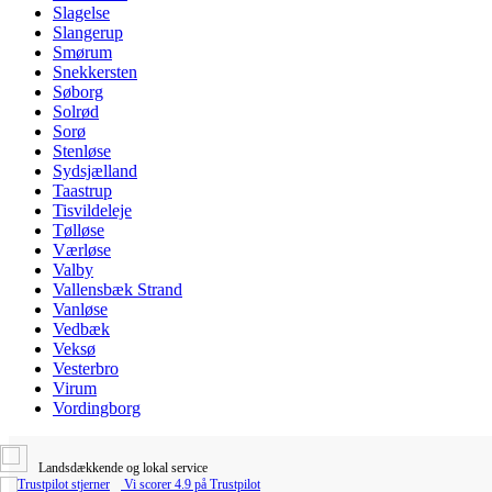
Slagelse
Slangerup
Smørum
Snekkersten
Søborg
Solrød
Sorø
Stenløse
Sydsjælland
Taastrup
Tisvildeleje
Tølløse
Værløse
Valby
Vallensbæk Strand
Vanløse
Vedbæk
Veksø
Vesterbro
Virum
Vordingborg
Landsdækkende og lokal service
Vi scorer 4.9 på Trustpilot