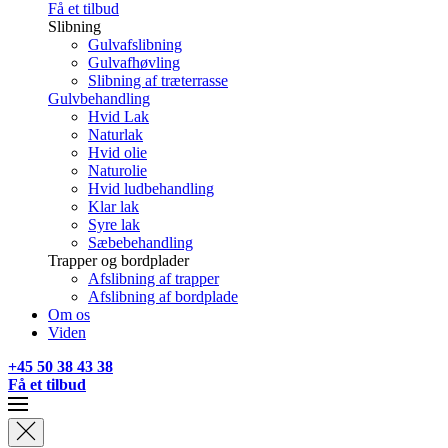
Få et tilbud
Slibning
Gulvafslibning
Gulvafhøvling
Slibning af træterrasse
Gulvbehandling
Hvid Lak
Naturlak
Hvid olie
Naturolie
Hvid ludbehandling
Klar lak
Syre lak
Sæbebehandling
Trapper og bordplader
Afslibning af trapper
Afslibning af bordplade
Om os
Viden
+45 50 38 43 38
Få et tilbud