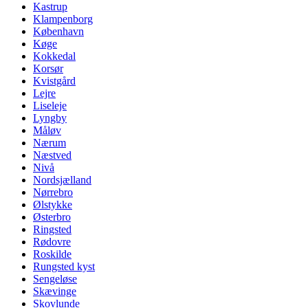
Kastrup
Klampenborg
København
Køge
Kokkedal
Korsør
Kvistgård
Lejre
Liseleje
Lyngby
Måløv
Nærum
Næstved
Nivå
Nordsjælland
Nørrebro
Ølstykke
Østerbro
Ringsted
Rødovre
Roskilde
Rungsted kyst
Sengeløse
Skævinge
Skovlunde