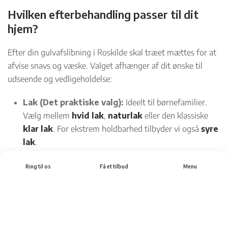
Hvilken efterbehandling passer til dit
hjem?
Efter din gulvafslibning i Roskilde skal træet mættes for at
afvise snavs og væske. Valget afhænger af dit ønske til
udseende og vedligeholdelse:
Lak (Det praktiske valg):
Ideelt til børnefamilier.
Vælg mellem
hvid lak
,
naturlak
eller den klassiske
klar lak
. For ekstrem holdbarhed tilbyder vi også
syre
lak
.
Olie (Det æstetiske valg):
Fremhæver træets
Ring til os
Få et tilbud
Menu
naturlige struktur og giver en mat finish. Vi tilbyder
både
hvid olie
og
naturolie
.
Lud & Sæbe (Det skandinaviske look):
Giver et