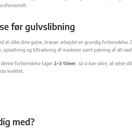
professionelt.
se før gulvslibning
ed at slibe dine gulve, kræver arbejdet en grundig forberedelse. 
e, opsætning og tiltrækning af maskiner samt pakning af alt nød
t denne forberedelse tager
2–3 timer
, så vi kan sikre, at selve s
te kvalitet.
 dig med?