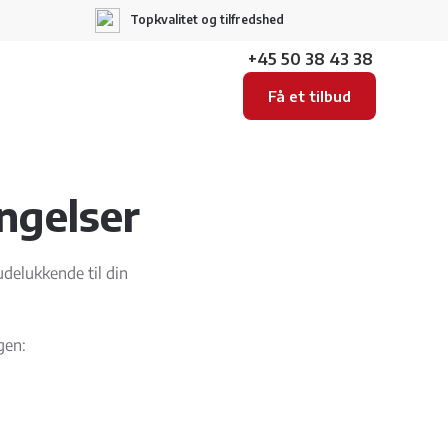
Topkvalitet og tilfredshed
+45 50 38 43 38
Få et tilbud
ngelser
udelukkende til din
gen: