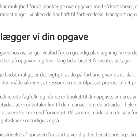
e har mulighed for at planlægge nye opgaver med så kort varsel,
mkostninger, vi allerede har haft til forberedelse, transport og r
lægger vi din opgave
pgave hos os, sørger vi altid for en grundig planlægning. Vi vur
sættes på opgaven, og hvor lang tid arbejdet forventes at tage.
e bedst muligt, er det vigtigt, at du på forhånd giver os et klart
n måde sikrer vi, at ressourcerne er tilpasset præcist til dit pr
edikerede fagfolk, og når de er booket til din opgave, er deres ar
betyder, at vi udbetaler løn til dem uanset, om de arbejder i hele d
g at være kortere end forventet. På samme måde som du selv forv
 gulvslibere naturligvis også.
eskrivelse af opgaven fra start giver dig den bedste pris og sikre