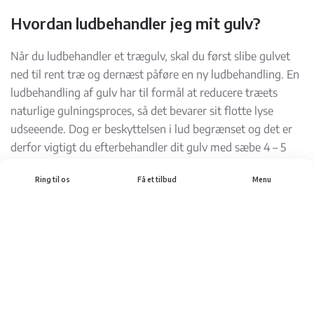
Hvordan ludbehandler jeg mit gulv?
Når du ludbehandler et trægulv, skal du først slibe gulvet
ned til rent træ og dernæst påføre en ny ludbehandling. En
ludbehandling af gulv har til formål at reducere træets
naturlige gulningsproces, så det bevarer sit flotte lyse
udseeende. Dog er beskyttelsen i lud begrænset og det er
derfor vigtigt du efterbehandler dit gulv med sæbe 4 – 5
gange, ind det tages i brug
Ring til os
Få et tilbud
Menu
Ludvoks behandling
Formål:
Kombinerer ludens anti-gulningseffekt med voksens
beskyttelse.